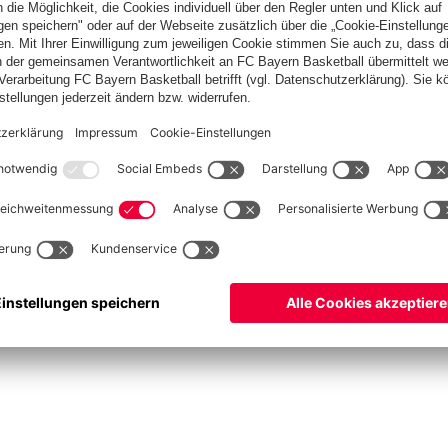
ketball
Frauen
Handball
Schach
Schiedsrichter
Seniorenfußball
Tischtenn
©
FC Bayern München AG
–
2026
pressum
Datenschutz
Nutzungsbedingungen
Barrierefreiheit
Cookie Einstellungen