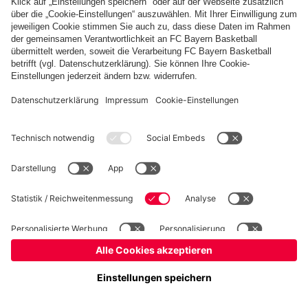
Basketball
Frauen
Handball
Schach
Schiedsrichter
Seniorenfußball
Tischtennis
©
FC Bayern München AG
–
2026
Impressum
Datenschutz
Nutzungsbedingungen
Barrierefreiheit
Cookie Einstellungen