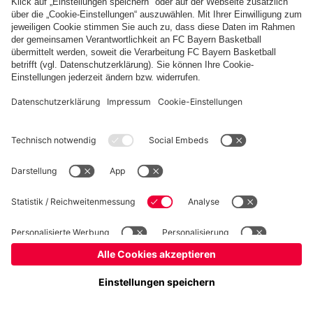
Basketball
Frauen
Handball
Schach
Schiedsrichter
Seniorenfußball
Tischtennis
©
FC Bayern München AG
–
2026
Impressum
Datenschutz
Nutzungsbedingungen
Barrierefreiheit
Cookie Einstellungen