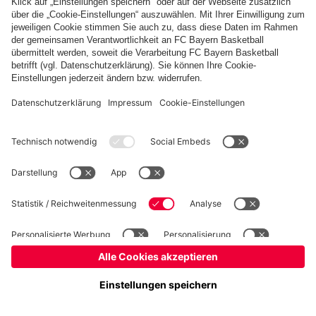
Basketball
Frauen
Handball
Schach
Schiedsrichter
Seniorenfußball
Tischtennis
©
FC Bayern München AG
–
2026
Impressum
Datenschutz
Nutzungsbedingungen
Barrierefreiheit
Cookie Einstellungen