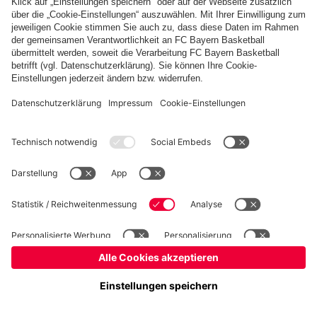
Basketball
Frauen
Handball
Schach
Schiedsrichter
Seniorenfußball
Tischtennis
©
FC Bayern München AG
–
2026
Impressum
Datenschutz
Nutzungsbedingungen
Barrierefreiheit
Cookie Einstellungen