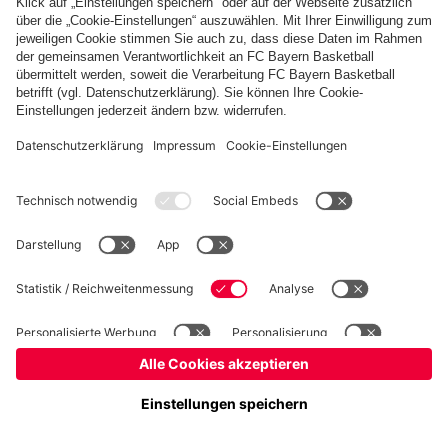
Basketball
Frauen
Handball
Schach
Schiedsrichter
Seniorenfußball
Tischtennis
©
FC Bayern München AG
–
2026
Impressum
Datenschutz
Nutzungsbedingungen
Barrierefreiheit
Cookie Einstellungen