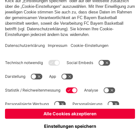
Basketball
Frauen
Handball
Schach
Schiedsrichter
Seniorenfußball
Tischtennis
©
FC Bayern München AG
–
2026
Impressum
Datenschutz
Nutzungsbedingungen
Barrierefreiheit
Cookie Einstellungen