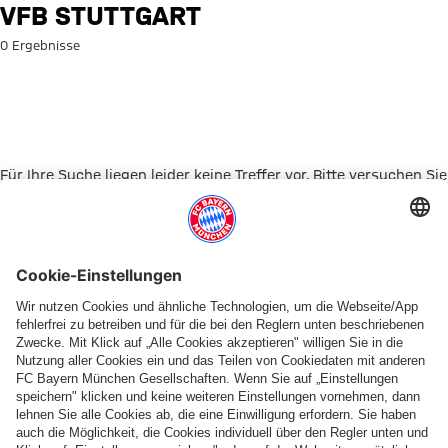
Suche: VfB Stuttgart
VFB STUTTGART
0 Ergebnisse
Für Ihre Suche liegen leider keine Treffer vor. Bitte versuchen Sie
es mit einem anderen Suchbegriff.
Zur Startseite