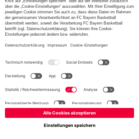
Basketball
Frauen
Handball
Schach
Schiedsrichter
Seniorenfußball
Tischtennis
©
FC Bayern München AG
–
2026
Impressum
Datenschutz
Nutzungsbedingungen
Barrierefreiheit
Cookie Einstellungen