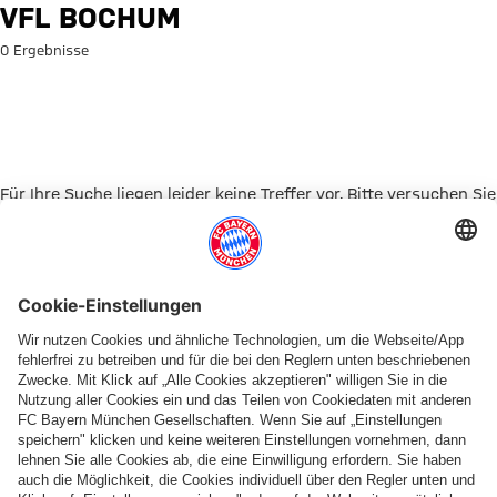
Suche: VfL Bochum
VFL BOCHUM
0 Ergebnisse
Für Ihre Suche liegen leider keine Treffer vor. Bitte versuchen Sie
es mit einem anderen Suchbegriff.
Zur Startseite