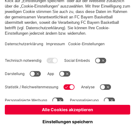
Basketball
Frauen
Handball
Schach
Schiedsrichter
Seniorenfußball
Tischtennis
©
FC Bayern München AG
–
2026
Impressum
Datenschutz
Nutzungsbedingungen
Barrierefreiheit
Cookie Einstellungen