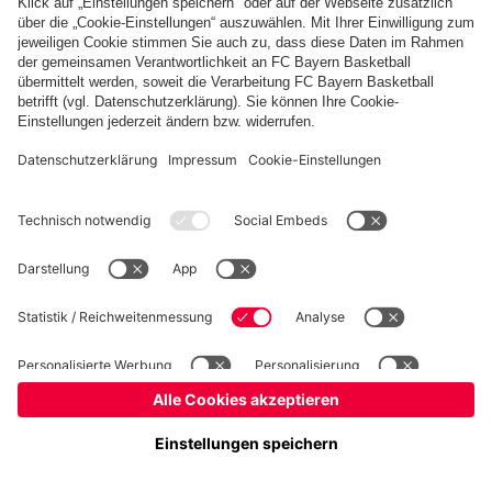
Basketball
Frauen
Handball
Schach
Schiedsrichter
Seniorenfußball
Tischtennis
©
FC Bayern München AG
–
2026
Impressum
Datenschutz
Nutzungsbedingungen
Barrierefreiheit
Cookie Einstellungen