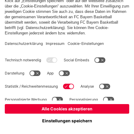
Basketball
Frauen
Handball
Schach
Schiedsrichter
Seniorenfußball
Tischtennis
©
FC Bayern München AG
–
2026
Impressum
Datenschutz
Nutzungsbedingungen
Barrierefreiheit
Cookie Einstellungen