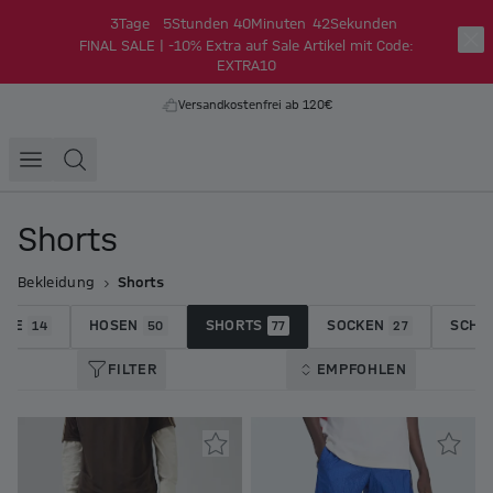
3
Tage
5
Stunden
40
Minuten
40
Sekunden
FINAL SALE | -10% Extra auf Sale Artikel mit Code:
EXTRA10
Versandkostenfrei ab 120€
Shorts
Bekleidung
Shorts
ÜGE
HOSEN
SHORTS
SOCKEN
SCHU
14
50
77
27
FILTER
EMPFOHLEN