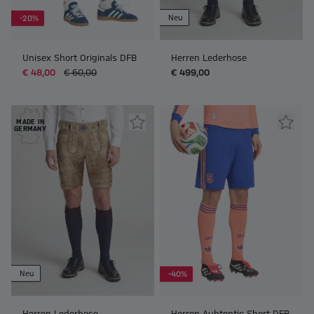
Neu
-20%
Unisex Short Originals DFB
Herren Lederhose
€ 48,00
€ 60,00
€ 499,00
MADE IN
GERMANY
Neu
-40%
Herren Lederhose
Herren Auhtentic Short DFB