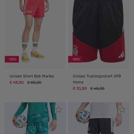
-30%
-30%
Unisex Short Bob Marley
Unisex Trainingsshort DFB
Home
€ 45,50
€ 65,00
€ 31,50
€ 45,00