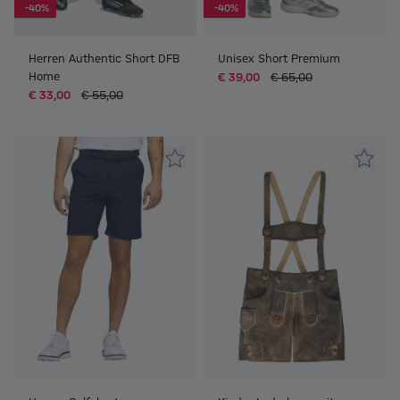
-40%
-40%
Herren Authentic Short DFB
Unisex Short Premium
Home
€ 39,00
€ 65,00
€ 33,00
€ 55,00