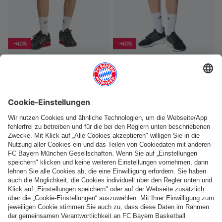
-40%
-40%
Unisex Short Urban Purist
Unisex Short Teamline
€ 21,00
€ 35,00
€ 27,00
€ 45,00