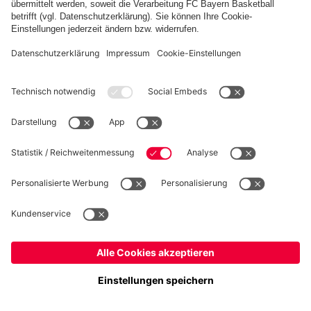
Herren Sweatshort Hustles
Herren Sweatshort Hustles
Harder
Harder
€ 35,00
€ 35,00
Du hast 72 von 77 Produkten angesehen
MEHR LADEN
Österreich
Möchtest du im Store
bleiben?
Österreich
Ja,
, um dorthin zu liefern!
FC Bayern Shorts
Kurz, aber nicht knapp: Die FC Bayern Shorts
Auch FC Bayern Fans zeigen Bein – am liebsten in
Weltweit
Nein,
, um dorthin zu liefern!
hochwertigen original FCB Shorts. Devisen wie „kurz und
knapp“ zählen im Bayern Store nicht – denn die Auswahl an