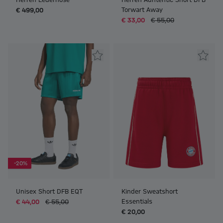
Torwart Away
€ 499,00
€ 33,00
€ 55,00
-20%
Unisex Short DFB EQT
Kinder Sweatshort
Essentials
€ 44,00
€ 55,00
€ 20,00