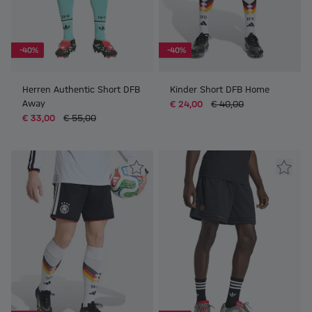
-40%
-40%
Herren Authentic Short DFB
Kinder Short DFB Home
Away
€ 24,00
€ 40,00
€ 33,00
€ 55,00