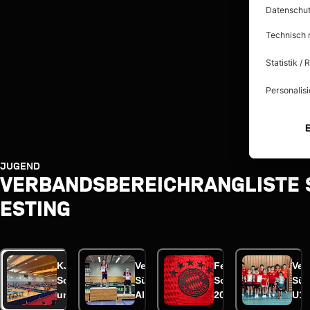
JUGEND
VERBANDSBEREICHRANGLISTE S
ESTING
KJa
Verbandsrangliste
Ferienbelegung
Ver
Sommerfest
Süd der
Sommerferien
Süd
und Eltern-
Altersklassen
2026
U11
Kind
U13/19 in