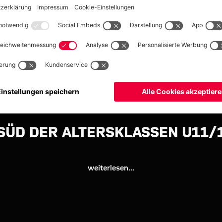
ÜD DER ALTERSKLASSEN U11/1
weiterlesen...
bandsbereichrangliste
 der Altersklassen
/15 in esting