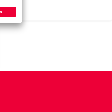
t auf
ngerung?
alte anzeigen