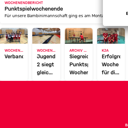
WOCHENENDBERICHT
Punktspielwochenende
Für unsere Bambinimannschaft ging es am Montag zum TTC Per
WOCHENENDBERICHT
WOCHENENDBERICHT
ARCHIV KJA
KJA
Verbandsbereichseinzelmeisterschaften
Jugend
Siegreiches
Erfolgreic
2 siegt
Punktspiel-
Woche
gleich
Wochenede
für die
doppelt
KJa
B