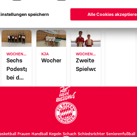
lach. Die jüngsten KJa Spieler kämpften sich sehr gut durch.
Lus
WOCHENENDBERICHT
KJA
WOCHENENDBERICHT
Verlä
he
Sechs
Wochenendbericht
Zweite
Alle Inh
Podestplätze
Spielwoche
bei den
Bezirkseinzelmeisterschaften
asketball
Frauen
Handball
Kegeln
Schach
Schiedsrichter
Seniorenfußball