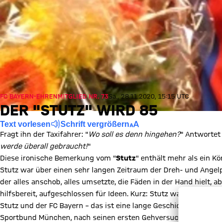
FC BAYERN-EHRENMITGLIED NR. 73
Sa., 28.11.2020, 15:15 UTC
DER "STUTZ" WIRD 85
Text vorlesen
Schrift vergrößern
Fragt ihn der Taxifahrer: "
Wo soll es denn hingehen?
" Antwortet
werde überall gebraucht!
"
Diese ironische Bemerkung vom "
Stutz
" enthält mehr als ein K
Stutz war über einen sehr langen Zeitraum der Dreh- und Angelp
der alles anschob, alles umsetzte, die Fäden in der Hand hielt, a
hilfsbereit, aufgeschlossen für Ideen. Kurz: Stutz war die Tischt
Stutz und der FC Bayern – das ist eine lange Geschichte. Sie b
Sportbund München, nach seinen ersten Gehversuchen zusamm