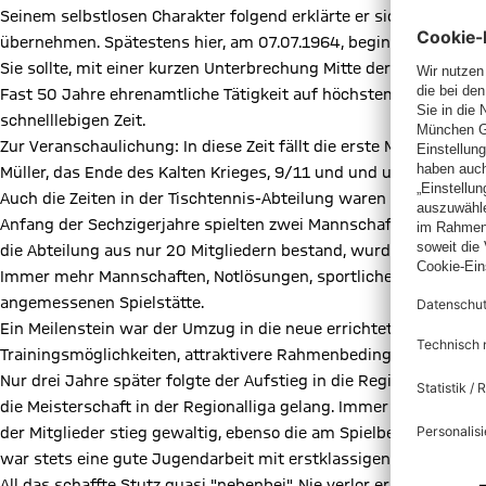
Seinem selbstlosen Charakter folgend erklärte er sich drei Jahr
übernehmen. Spätestens hier, am 07.07.1964, beginnt die "Ära S
Sie sollte, mit einer kurzen Unterbrechung Mitte der 90er, bis z
Fast 50 Jahre ehrenamtliche Tätigkeit auf höchstem Niveau mi
schnelllebigen Zeit.
Zur Veranschaulichung: In diese Zeit fällt die erste Mondlandun
Müller, das Ende des Kalten Krieges, 9/11 und und und.
Auch die Zeiten in der Tischtennis-Abteilung waren bewegt:
Anfang der Sechzigerjahre spielten zwei Mannschaften an zwei
die Abteilung aus nur 20 Mitgliedern bestand, wurde es schnell 
Immer mehr Mannschaften, Notlösungen, sportliche Erfolge reih
angemessenen Spielstätte.
Ein Meilenstein war der Umzug in die neue errichtete Sporthall
Trainingsmöglichkeiten, attraktivere Rahmenbedingungen waren
Nur drei Jahre später folgte der Aufstieg in die Regionalliga. St
die Meisterschaft in der Regionalliga gelang. Immer in seinem Fo
der Mitglieder stieg gewaltig, ebenso die am Spielbetrieb teil
war stets eine gute Jugendarbeit mit erstklassigen Trainern.
All das schaffte Stutz quasi "nebenbei". Nie verlor er ein böses 