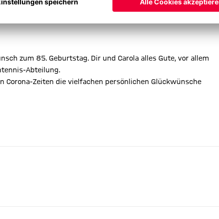
ausmeister. Nie hörte man ein Klagen bei all der ehrenamtlichen
wunsch zum 85. Geburtstag. Dir und Carola alles Gute, vor allem
htennis-Abteilung.
sen Corona-Zeiten die vielfachen persönlichen Glückwünsche