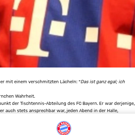
 er mit einem verschmitzten Lächeln: "
Das ist ganz egal; ich
örnchen Wahrheit.
unkt der Tischtennis-Abteilung des FC Bayern. Er war derjenige,
ber auch stets ansprechbar war, jeden Abend in der Halle,
ennis-Abteilung.
eginnt bereits im Jahr 1961, mit seinem Wechsel vom DJK
en mit Conny Freundorfer beim MTV München.