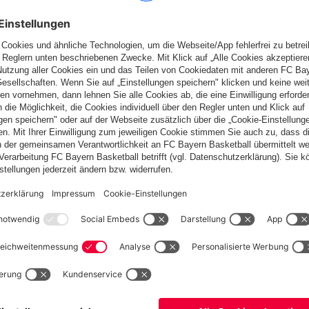
e später bereit, kommissarisch die Abteilungsleitung zu
tutz" beim FC Bayern.
um Jahr 2011 reichen.
t vollem Engagement: kaum mehr vorstellbar in unserer
g, Deutschlands WM-Titel mit Toren von Paul Breitner und Gerd
 Tagen die Woche im Geräteraum an der Säbener Straße. Obwohl
zu eng.
ten sich aneinander, und immer wieder die Suche nach einer
e am Innsbrucker Ring im Jahr 1990. Mehr Platz, mehr
 die Folge.
utz schaffte es, die Mannschaft so zu verstärken, dass schließlich
kus: der Breitensport darf nicht vernachlässigt werden. Die Zahl
nehmenden Mannschaften. Eine wichtige Grundlage dieses Erfolgs
Wort, immer war er ansprechbar, für uns Mitglieder, für den