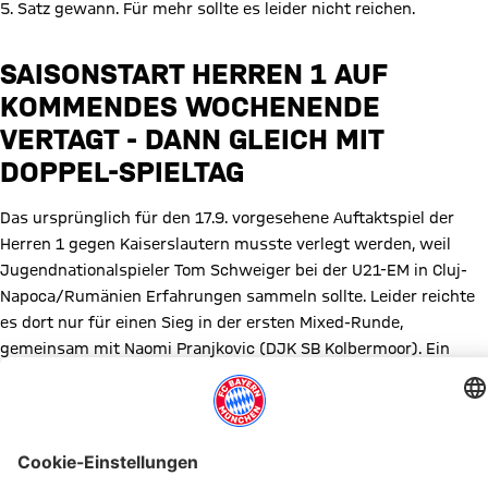
5. Satz gewann. Für mehr sollte es leider nicht reichen.
SAISONSTART HERREN 1 AUF
KOMMENDES WOCHENENDE
VERTAGT - DANN GLEICH MIT
DOPPEL-SPIELTAG
Das ursprünglich für den 17.9. vorgesehene Auftaktspiel der
Herren 1 gegen Kaiserslautern musste verlegt werden, weil
Jugendnationalspieler Tom Schweiger bei der U21-EM in Cluj-
Napoca/Rumänien Erfahrungen sammeln sollte. Leider reichte
es dort nur für einen Sieg in der ersten Mixed-Runde,
gemeinsam mit Naomi Pranjkovic (DJK SB Kolbermoor). Ein
ausführlicher Bericht findet zur U21-EM findet sich auf den
Webseiten des
BTTV
.
Nun startet unsere erste Mannschaft am Samstag, 24.9. um 18
Uhr gegen TTC Wöschbach und am Sonntag, 25.9. um 14 Uhr im
bayerischen Derby gegen SpVgg Effeltrich, beides Gegner,