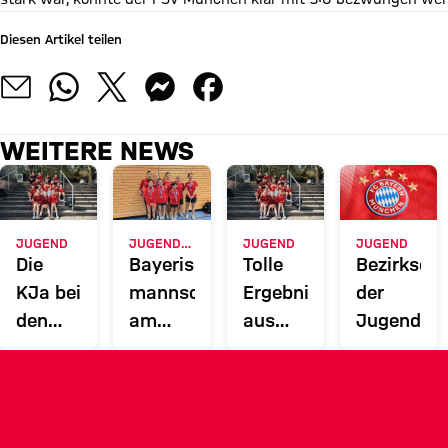
Diesen Artikel teilen
WEITERE NEWS
JUGEND
JUGEND MANNSCHAFT
JUGEND
JUGEND
Die
Bayerische
Tolle
Bezirksei
KJa bei
mannschaftsmeisterschaft
Ergebnisse
der
den
am
aus
Jugend
25.Raffeissen
21.03
Esting
Youth
in
bei den
Championships
Putzbrunn
Verbandsbereicheinzel
2026
am