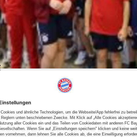
E
te Mannschaft diese Saison ihr Glück versuchen. Nach Abschluss
rdienten 2. Tabellenplatz erreicht und ist dabei sogar noch
atte es deutlich schwerer. Nach fünf Spielen stand man mit nur
n drei Spielen konnten unsere Jungs noch einen Gang zulegen
ellenführer. Somit konnte die „rote Laterne“ abgegeben werden
leißiges Training versuchen sich unsere Jungs in der
einen sicheren Klassenerhalt verbuchen zu können.
hr an den Start. Obwohl unsere Jungs meist um einiges jünger