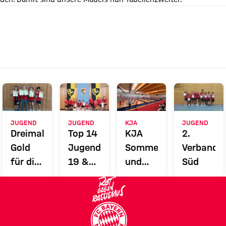
JUGEND
JUGEND
KJA
JUGEND
nzelmeisterschaften
Dreimal
Top 14
KJA
2.
Gold
Jugend
Sommerfest
Verbandsr
für die
19 &
und
Süd
KJa bei
13 in
Eltern-
den
Arnstorf
Kind-
meisterschaften
Bezirkseinzelmeisterschaften
Turnier
U11
2025