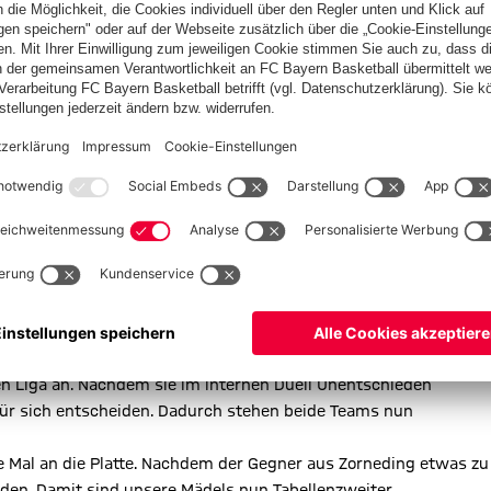
en und einem Unentschieden steht man nach Abschluss der
feld. In der Rückrunde gilt es nun konsequent weiterzumachen
rn.
 an. Nach einem Sieg und einer Niederlage zu Beginn, kamen unsere
el sogar noch den Tabellenführer bezwingen. Damit setzte sich
undenmeister. Somit heißt es nun volle Konzentration auf die
m den Traum der Meisterschaft zu verwirklichen und somit in die
unterwegs. Die 5. Mannschaft ging dabei als klarer Favorit in
 8:6 Heimsieg verzeichnet werden, wodurch die Tabellenführung
6 Punkten ohne einen einzigen Punktverlust. Doch auch Jugend
nde steht man mit 12 Punkten auf dem 3. Tabellenplatz nur 2
nen Aufstiegsplatz besetzen. In der Rückrunde ist es also Ziel
sklasse A aufzusteigen.
en Liga an. Nachdem sie im internen Duell Unentschieden
e für sich entscheiden. Dadurch stehen beide Teams nun
Mal an die Platte. Nachdem der Gegner aus Zorneding etwas zu
den. Damit sind unsere Mädels nun Tabellenzweiter.