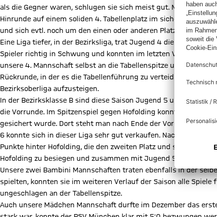
als die Gegner waren, schlugen sie sich meist gut. Mit 2 Sieg
Hinrunde auf einem soliden 4. Tabellenplatz im sicheren Mittel
und sich evtl. noch um den einen oder anderen Platz zu verbesse
Eine Liga tiefer, in der Bezirksliga, trat Jugend 4 diese Saison
Spieler richtig in Schwung und konnten im letzten Vorrundenspi
unsere 4. Mannschaft selbst an die Tabellenspitze und ist Hindr
Rückrunde, in der es die Tabellenführung zu verteidigen gilt, u
Bezirksoberliga aufzusteigen.
In der Bezirksklasse B sind diese Saison Jugend 5 und Jugend 6 
die Vorrunde. Im Spitzenspiel gegen Hofolding konnte dann ein
gesichert wurde. Dort steht man nach Ende der Vorrunde mit 1
6 konnte sich in dieser Liga sehr gut verkaufen. Nach der Hinru
Punkte hinter Hofolding, die den zweiten Platz und somit noch ei
Hofolding zu besiegen und zusammen mit Jugend 5 in die Bezirk
Unsere zwei Bambini Mannschaften traten ebenfalls in der selb
spielten, konnten sie im weiteren Verlauf der Saison alle Spiel
ungeschlagen an der Tabellenspitze.
Auch unsere Mädchen Mannschaft durfte im Dezember das erste 
stark war, konnte der PSV München klar mit 5:0 bezwungen wer