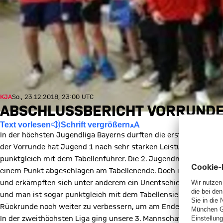
KJA
So., 23.12.2018, 23:00 UTC
ABSCHLUSSBERICHT VORRUND
Text vorlesen
Schrift vergrößern
In der höchsten Jugendliga Bayerns durften die erste und zwei
der Vorrunde hat Jugend 1 nach sehr starken Leistungen einen ve
punktgleich mit dem Tabellenführer. Die 2. Jugendmannschaft h
einem Punkt abgeschlagen am Tabellenende. Doch in den letzte
und erkämpften sich unter anderem ein Unentschieden beim Tab
und man ist sogar punktgleich mit dem Tabellensiebten. Durch f
Rückrunde noch weiter zu verbessern, um am Ende hoffentlich 
In der zweithöchsten Liga ging unsere 3. Mannschaft dieses Ja