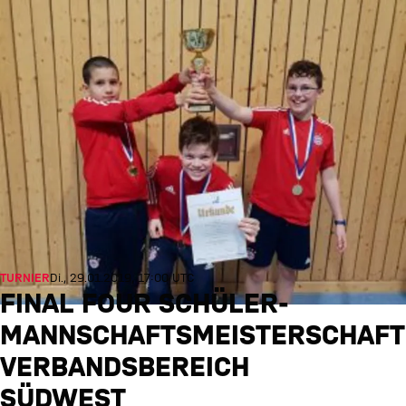
TURNIER
Di., 29.01.2019, 17:00 UTC
FINAL FOUR SCHÜLER-
MANNSCHAFTSMEISTERSCHAFT
VERBANDSBEREICH
SÜDWEST