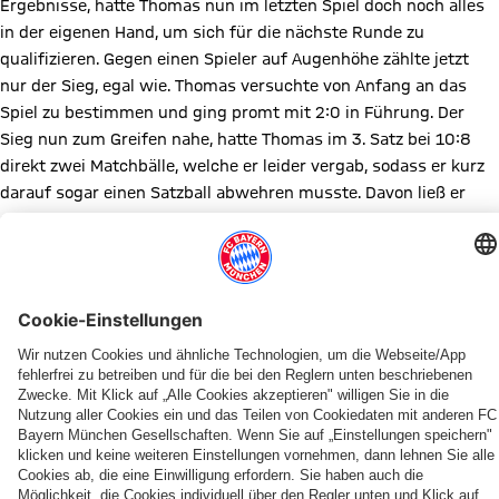
Ergebnisse, hatte Thomas nun im letzten Spiel doch noch alles
in der eigenen Hand, um sich für die nächste Runde zu
qualifizieren. Gegen einen Spieler auf Augenhöhe zählte jetzt
nur der Sieg, egal wie. Thomas versuchte von Anfang an das
Spiel zu bestimmen und ging promt mit 2:0 in Führung. Der
Sieg nun zum Greifen nahe, hatte Thomas im 3. Satz bei 10:8
direkt zwei Matchbälle, welche er leider vergab, sodass er kurz
darauf sogar einen Satzball abwehren musste. Davon ließ er
sich aber nicht verunsichern und verwandelte kurz darauf den
nächsten Matchball zum 14:12. Somit ist die Quali für die Top 14
nach 8 intensiven Stunden doch geschafft.
Um es zusammenzufassen war es ganz ordentliches Turnier, bei
dem sich die drei Spieler vom FCB durchgesetzt haben, die vor
dem Turnier die besten Chancen hatten.
Diesen Artikel teilen