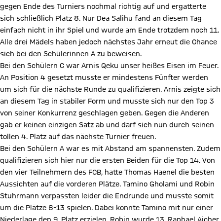
gegen Ende des Turniers nochmal richtig auf und ergatterte
sich schließlich Platz 8. Nur Dea Salihu fand an diesem Tag
einfach nicht in ihr Spiel und wurde am Ende trotzdem noch 11.
Alle drei Mädels haben jedoch nächstes Jahr erneut die Chance
sich bei den Schülerinnen A zu beweisen.
Bei den Schülern C war Arnis Qeku unser heißes Eisen im Feuer.
An Position 4 gesetzt musste er mindestens Fünfter werden
um sich für die nächste Runde zu qualifizieren. Arnis zeigte sich
an diesem Tag in stabiler Form und musste sich nur den Top 3
von seiner Konkurrenz geschlagen geben. Gegen die Anderen
gab er keinen einzigen Satz ab und darf sich nun durch seinen
tollen 4. Platz auf das nächste Turnier freuen.
Bei den Schülern A war es mit Abstand am spannensten. Zudem
qualifizieren sich hier nur die ersten Beiden für die Top 14. Von
den vier Teilnehmern des FCB, hatte Thomas Haenel die besten
Aussichten auf die vorderen Plätze. Tamino Gholami und Robin
Stuhrmann verpassten leider die Endrunde und musste somit
um die Plätze 8-13 spielen. Dabei konnte Tamino mit nur einer
Niederlage den 9. Platz erzielen. Robin wurde 13. Raphael Aicher,