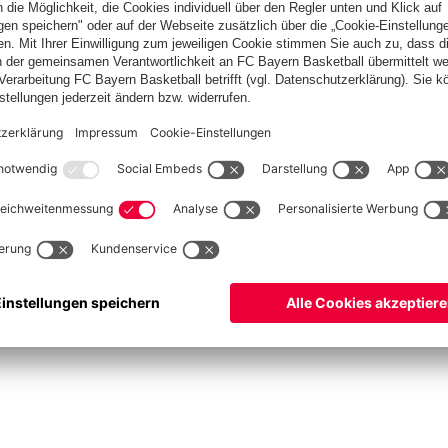
asketball
Frauen
Handball
Kegeln
Schach
Schiedsrichter
Seniorenfußball
©
FC Bayern München AG
–
2026
ssum
Datenschutz
Nutzungsbedingungen
Barrierefreiheit
Kontakt
Cookie Einstellu