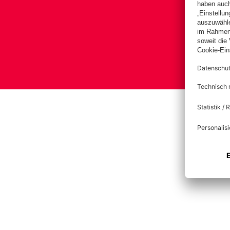
B
Impre