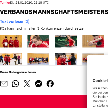
Turnier
Di., 28.01.2020, 21:18 UTC
VERBANDSMANNSCHAFTSMEISTER
Text vorlesen
KJa kann sich in allen 3 Konkurrenzen durchsetzen
Zeige in voller Größe
Zeige in voller Größe
Zeige in voller Größe
Zeige in voller
Zeige in voller Größe
Zeige in voller Größe
Zeige in voller Größe
Zeige in voller
Diese Bildergalerie teilen