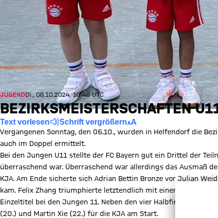
JUGEND
Di., 08.10.2024, 10:48 UTC
BEZIRKSMEISTERSCHAFTEN U1
Text vorlesen
Schrift vergrößern
Vergangenen Sonntag, den 06.10., wurden in Helfendorf die Bez
auch im Doppel ermittelt.
Bei den Jungen U11 stellte der FC Bayern gut ein Drittel der Tei
überraschend war. Überraschend war allerdings das Ausmaß der 
KJA. Am Ende sicherte sich Adrian Bettin Bronze vor Julian Wei
kam. Felix Zhang triumphierte letztendlich mit einem 11:9 im fü
Einzeltitel bei den Jungen 11. Neben den vier Halbfinalisten ware
(20.) und Martin Xie (22.) für die KJA am Start.