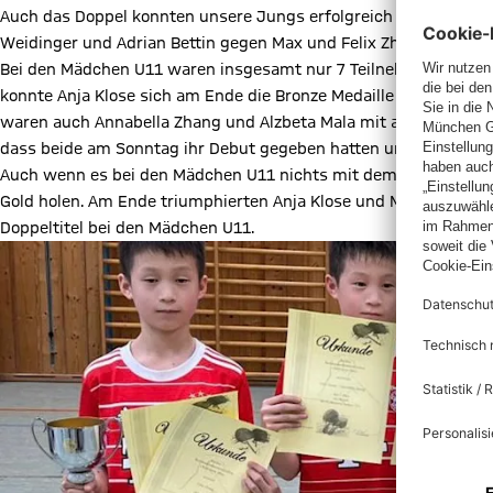
Auch das Doppel konnten unsere Jungs erfolgreich gestalten und
Weidinger und Adrian Bettin gegen Max und Felix Zhang für sic
Bei den Mädchen U11 waren insgesamt nur 7 Teilnehmerinnen a
konnte Anja Klose sich am Ende die Bronze Medaille sichern, dich
waren auch Annabella Zhang und Alzbeta Mala mit am Start. Am 
dass beide am Sonntag ihr Debut gegeben hatten und dahingehe
Auch wenn es bei den Mädchen U11 nichts mit dem Turniersieg 
Gold holen. Am Ende triumphierten Anja Klose und Miecia Ye übe
Doppeltitel bei den Mädchen U11.