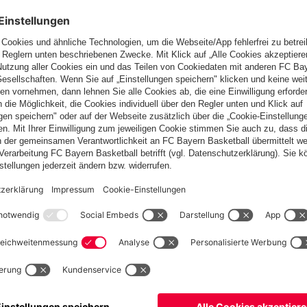
 so kam es auch hier zu einem internen Finale, welches Julian
h entscheiden konnten.
us zwei Vereinen am Start. Im Modus "Jeder gegen Jeden"
t gefolgt von Miecia Ye auf Platz 4. Neben Anja und Miecia
Ende reichte es für Platz 6 bzw. 7, wobei erwähnt werden muss,
nd eine super Leistung abgerufen hatten.
im Einzel werden sollte, so konnte man wenigstens im Doppel
r die beiden gegnerischen Doppel und holten sich den