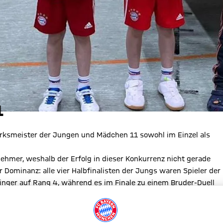
1
irksmeister der Jungen und Mädchen 11 sowohl im Einzel als
lnehmer, weshalb der Erfolg in dieser Konkurrenz nicht gerade
Dominanz: alle vier Halbfinalisten der Jungs waren Spieler der
dinger auf Rang 4, während es im Finale zu einem Bruder-Duell
nften Satz über seinen Zwillingsbruder Max und holte sich den
n auch Lui Tscherter (15. Platz), Thomas Cao (19.), Antonio Xie