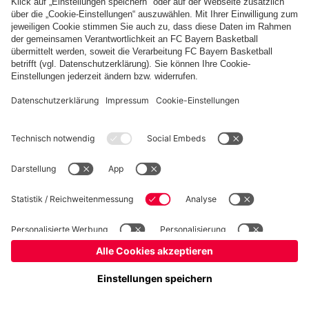
Basketball
Frauen
Handball
Kegeln
Schach
Schiedsrichter
Seniorenfußball
©
FC Bayern München AG
–
2026
Impressum
Datenschutz
Nutzungsbedingungen
Barrierefreiheit
Kontakt
Cookie Einstellungen