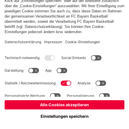
Basketball
Frauen
Handball
Kegeln
Schach
Schiedsrichter
Seniorenfußball
©
FC Bayern München AG
–
2026
Impressum
Datenschutz
Nutzungsbedingungen
Barrierefreiheit
Kontakt
Cookie Einstellungen