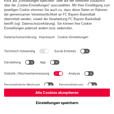
Basketball
Frauen
Handball
Kegeln
Schach
Schiedsrichter
Seniorenfußball
©
FC Bayern München AG
–
2026
Impressum
Datenschutz
Nutzungsbedingungen
Barrierefreiheit
Kontakt
Cookie Einstellungen