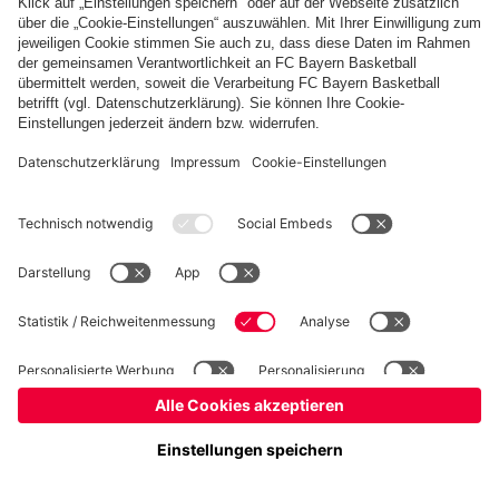
Basketball
Frauen
Handball
Kegeln
Schach
Schiedsrichter
Seniorenfußball
©
FC Bayern München AG
–
2026
Impressum
Datenschutz
Nutzungsbedingungen
Barrierefreiheit
Kontakt
Cookie Einstellungen