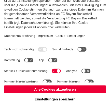
Basketball
Frauen
Handball
Kegeln
Schach
Schiedsrichter
Seniorenfußball
©
FC Bayern München AG
–
2026
Impressum
Datenschutz
Nutzungsbedingungen
Barrierefreiheit
Kontakt
Cookie Einstellungen