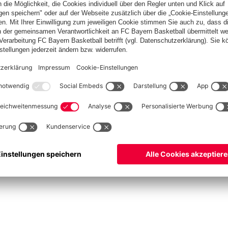
asketball
Frauen
Handball
Kegeln
Schach
Schiedsrichter
Seniorenfußball
©
FC Bayern München AG
–
2026
ssum
Datenschutz
Nutzungsbedingungen
Barrierefreiheit
Kontakt
Cookie Einstellu