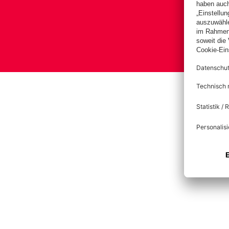
B
Impre