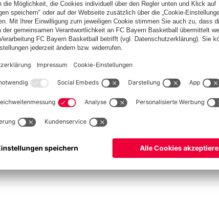
asketball
Frauen
Handball
Kegeln
Schach
Schiedsrichter
Seniorenfußball
©
FC Bayern München AG
–
2026
ssum
Datenschutz
Nutzungsbedingungen
Barrierefreiheit
Kontakt
Cookie Einstellu