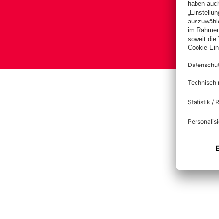
B
Impre