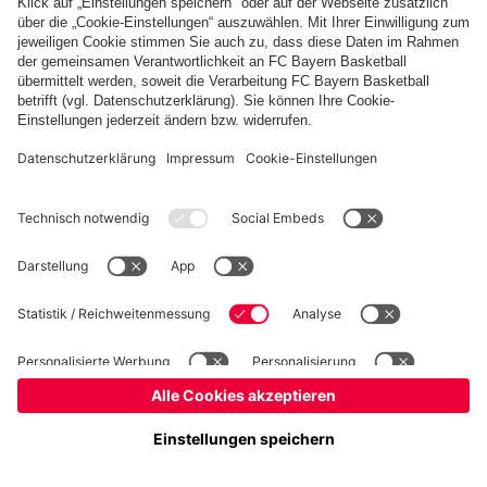
Basketball
Frauen
Handball
Kegeln
Schach
Schiedsrichter
Seniorenfußball
©
FC Bayern München AG
–
2026
Impressum
Datenschutz
Nutzungsbedingungen
Barrierefreiheit
Kontakt
Cookie Einstellungen