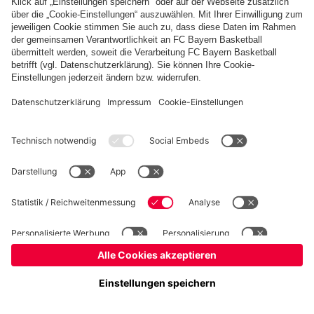
Basketball
Frauen
Handball
Kegeln
Schach
Schiedsrichter
Seniorenfußball
©
FC Bayern München AG
–
2026
Impressum
Datenschutz
Nutzungsbedingungen
Barrierefreiheit
Kontakt
Cookie Einstellungen