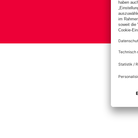
B
Impre