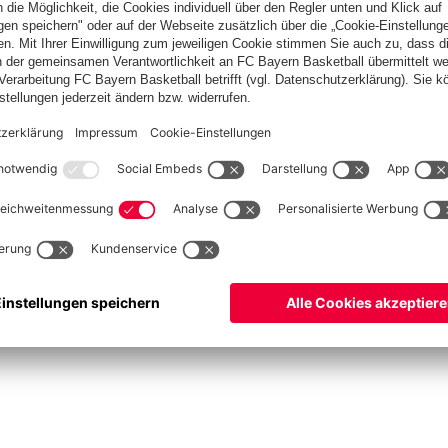
asketball
Frauen
Handball
Kegeln
Schach
Schiedsrichter
Seniorenfußball
©
FC Bayern München AG
–
2026
ssum
Datenschutz
Nutzungsbedingungen
Barrierefreiheit
Kontakt
Cookie Einstellu