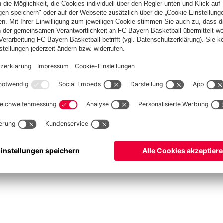
asketball
Frauen
Handball
Kegeln
Schach
Schiedsrichter
Seniorenfußball
©
FC Bayern München AG
–
2026
ssum
Datenschutz
Nutzungsbedingungen
Barrierefreiheit
Kontakt
Cookie Einstellu