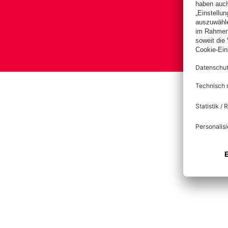
B
Impre