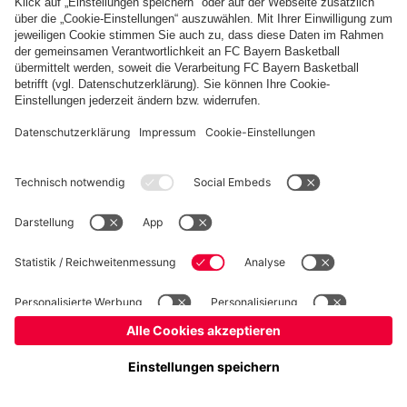
Basketball
Frauen
Handball
Kegeln
Schach
Schiedsrichter
Seniorenfußball
©
FC Bayern München AG
–
2026
Impressum
Datenschutz
Nutzungsbedingungen
Barrierefreiheit
Kontakt
Cookie Einstellungen