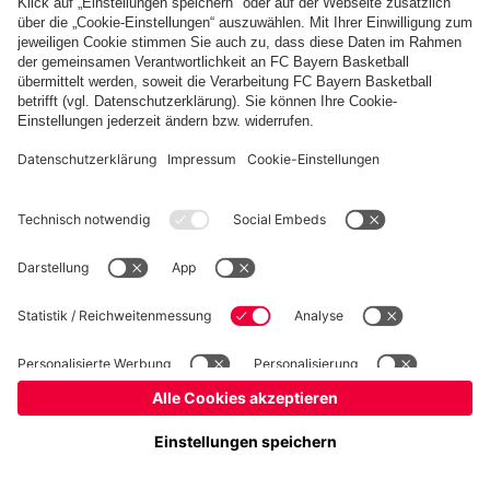
Basketball
Frauen
Handball
Kegeln
Schach
Schiedsrichter
Seniorenfußball
©
FC Bayern München AG
–
2026
Impressum
Datenschutz
Nutzungsbedingungen
Barrierefreiheit
Kontakt
Cookie Einstellungen