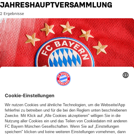
Suche: Jahreshauptversamml
JAHRESHAUPTVERSAMMLUNG
2 Ergebnisse
2. NOVEMBER 2025
Jahreshauptversammlung 2025 des FC Bayern