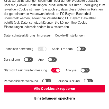
Basketball
Frauen
Handball
Kegeln
Schach
Schiedsrichter
Seniorenfußball
©
FC Bayern München AG
–
2026
Impressum
Datenschutz
Nutzungsbedingungen
Barrierefreiheit
Kontakt
Cookie Einstellungen