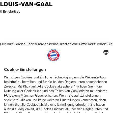
Suche: louis-van-gaal
LOUIS-VAN-GAAL
0 Ergebnisse
Für Ihre Suche liegen leider keine Treffer vor. Bitte versuchen Sie
es mit einem anderen Suchbegriff.
Zur Startseite