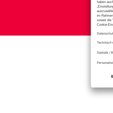
B
Impre