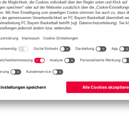
asketball
Frauen
Handball
Kegeln
Schach
Schiedsrichter
Seniorenfußball
©
FC Bayern München AG
–
2026
ssum
Datenschutz
Nutzungsbedingungen
Barrierefreiheit
Kontakt
Cookie Einstellu