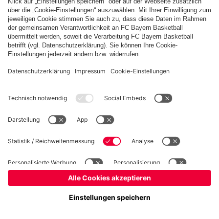
Basketball
Frauen
Handball
Kegeln
Schach
Schiedsrichter
Seniorenfußball
©
FC Bayern München AG
–
2026
Impressum
Datenschutz
Nutzungsbedingungen
Barrierefreiheit
Kontakt
Cookie Einstellungen