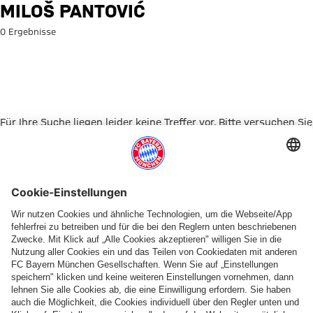
Suche: Miloš Pantović
MILOŠ PANTOVIĆ
0 Ergebnisse
Für Ihre Suche liegen leider keine Treffer vor. Bitte versuchen Sie
es mit einem anderen Suchbegriff.
Zur Startseite