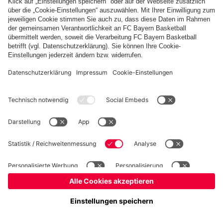
Basketball
Frauen
Handball
Kegeln
Schach
Schiedsrichter
Seniorenfußball
©
FC Bayern München AG
–
2026
Impressum
Datenschutz
Nutzungsbedingungen
Barrierefreiheit
Kontakt
Cookie Einstellungen