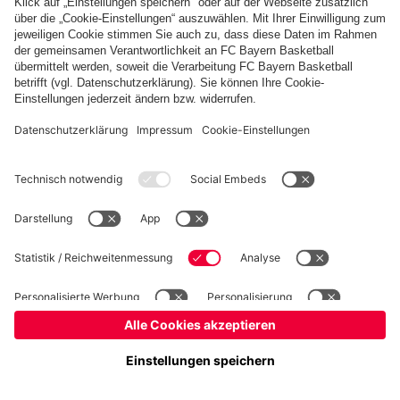
Basketball
Frauen
Handball
Kegeln
Schach
Schiedsrichter
Seniorenfußball
©
FC Bayern München AG
–
2026
Impressum
Datenschutz
Nutzungsbedingungen
Barrierefreiheit
Kontakt
Cookie Einstellungen