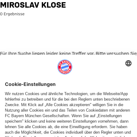
Suche: Miroslav Klose
MIROSLAV KLOSE
0 Ergebnisse
Für Ihre Suche liegen leider keine Treffer vor. Bitte versuchen Sie
es mit einem anderen Suchbegriff.
Zur Startseite