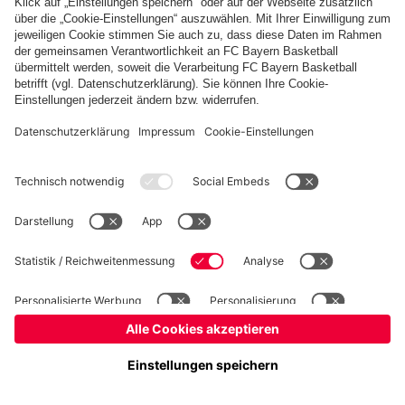
Basketball
Frauen
Handball
Kegeln
Schach
Schiedsrichter
Seniorenfußball
©
FC Bayern München AG
–
2026
Impressum
Datenschutz
Nutzungsbedingungen
Barrierefreiheit
Kontakt
Cookie Einstellungen