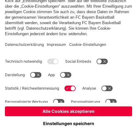
Basketball
Frauen
Handball
Kegeln
Schach
Schiedsrichter
Seniorenfußball
©
FC Bayern München AG
–
2026
Impressum
Datenschutz
Nutzungsbedingungen
Barrierefreiheit
Kontakt
Cookie Einstellungen