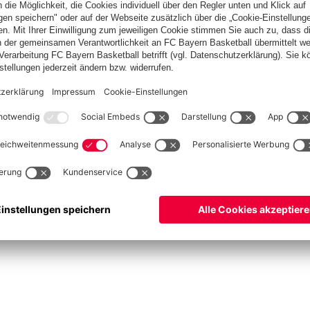
asketball
Frauen
Handball
Kegeln
Schach
Schiedsrichter
Seniorenfußball
©
FC Bayern München AG
–
2026
ssum
Datenschutz
Nutzungsbedingungen
Barrierefreiheit
Kontakt
Cookie Einstellu