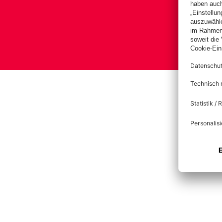
B
Impre