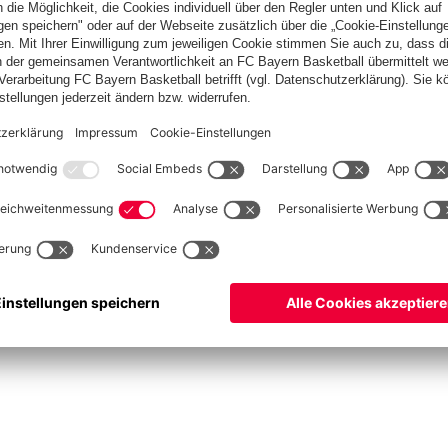
asketball
Frauen
Handball
Kegeln
Schach
Schiedsrichter
Seniorenfußball
©
FC Bayern München AG
–
2026
ssum
Datenschutz
Nutzungsbedingungen
Barrierefreiheit
Kontakt
Cookie Einstellu