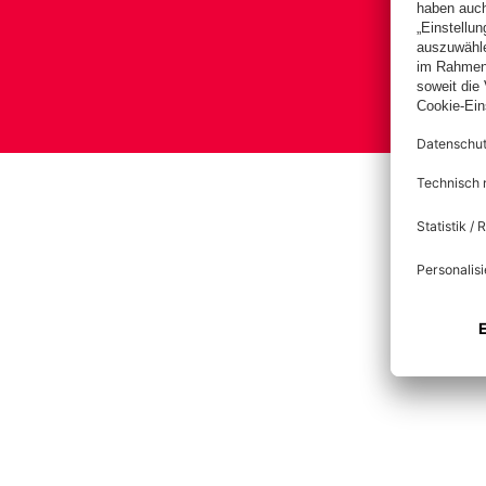
B
Impre