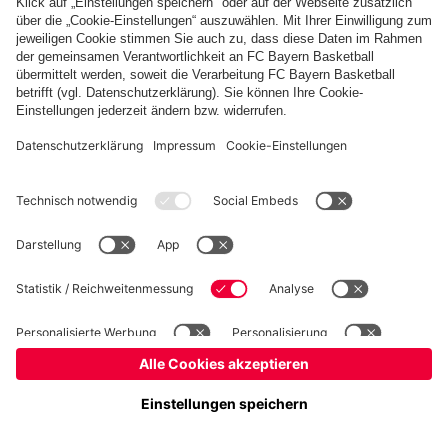
Basketball
Frauen
Handball
Kegeln
Schach
Schiedsrichter
Seniorenfußball
©
FC Bayern München AG
–
2026
Impressum
Datenschutz
Nutzungsbedingungen
Barrierefreiheit
Kontakt
Cookie Einstellungen