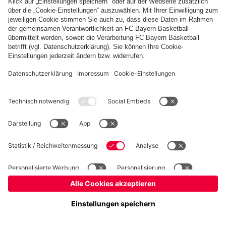
Basketball
Frauen
Handball
Kegeln
Schach
Schiedsrichter
Seniorenfußball
©
FC Bayern München AG
–
2026
Impressum
Datenschutz
Nutzungsbedingungen
Barrierefreiheit
Kontakt
Cookie Einstellungen