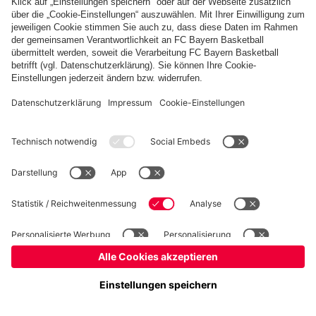
Basketball
Frauen
Handball
Kegeln
Schach
Schiedsrichter
Seniorenfußball
©
FC Bayern München AG
–
2026
Impressum
Datenschutz
Nutzungsbedingungen
Barrierefreiheit
Kontakt
Cookie Einstellungen