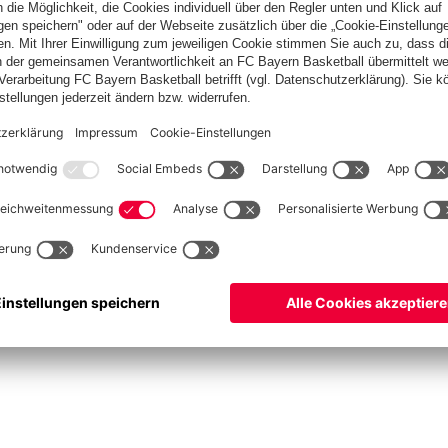
asketball
Frauen
Handball
Kegeln
Schach
Schiedsrichter
Seniorenfußball
©
FC Bayern München AG
–
2026
ssum
Datenschutz
Nutzungsbedingungen
Barrierefreiheit
Kontakt
Cookie Einstellu