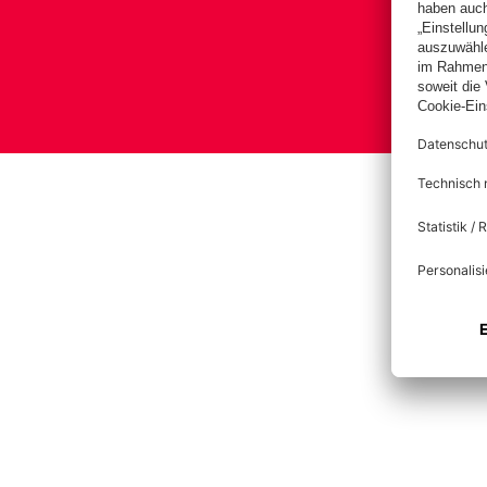
B
Impre