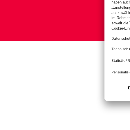
B
Impre