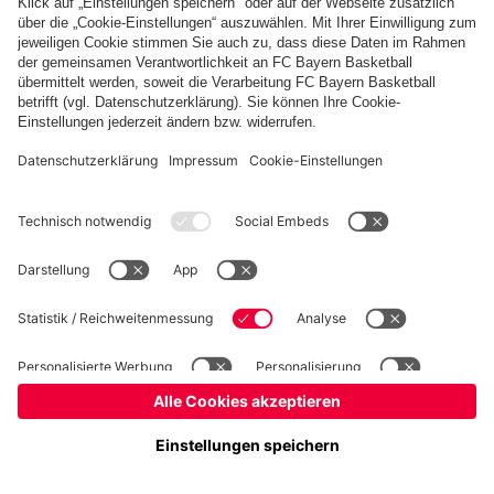
Basketball
Frauen
Handball
Kegeln
Schach
Schiedsrichter
Seniorenfußball
©
FC Bayern München AG
–
2026
Impressum
Datenschutz
Nutzungsbedingungen
Barrierefreiheit
Kontakt
Cookie Einstellungen