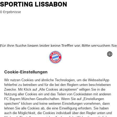
Suche: Sporting Lissabon
SPORTING LISSABON
0 Ergebnisse
Für Ihre Suche liegen leider keine Treffer vor. Bitte versuchen Sie
es mit einem anderen Suchbegriff.
Zur Startseite